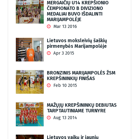
MERGAIČIŲ U14 KREPŠIONIO
ČEMPIONATO B DIVIZIONO
MEDALIAI BUVO IŠDALINTI
MARIJAMPOLĖJE
Mar 13 2016
Lietuvos moksleivių šaškių
pirmenybės Marijampolėje
Apr 3 2015
BRONZINIS MARIJAMPOLĖS ŽSM
KREPŠININKIŲ FINIŠAS
Feb 10 2015
MAŽŲJŲ KREPŠININKŲ DEBIUTAS
TARPTAUTINIAME TURNYRE
Aug 13 2014
Lietuvos vaikų ir jaunių