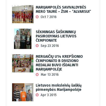
MARIJAMPOLĖS SAVIVALDYBĖS
MERO TAURĖ – ŽSM – “ALVARSUI”
Oct 7 2016
SĖKMINGAS ŠAŠKININKŲ
PASIRODYMAS LIETUVOS
ČEMPIONATE
Sep 23 2016
MERGAIČIŲ U14 KREPŠIONIO
ČEMPIONATO B DIVIZIONO
MEDALIAI BUVO IŠDALINTI
MARIJAMPOLĖJE
Mar 13 2016
Lietuvos moksleivių šaškių
pirmenybės Marijampolėje
Apr 3 2015