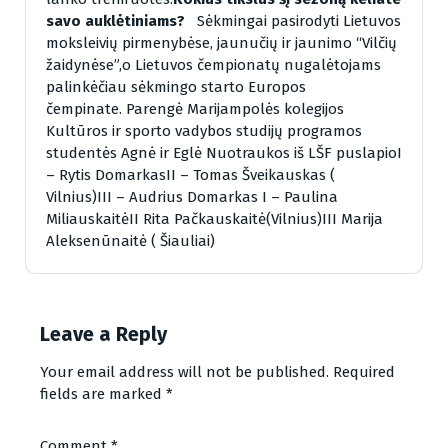
savo auklėtiniams?
Sėkmingai pasirodyti Lietuvos
moksleivių pirmenybėse, jaunučių ir jaunimo “Vilčių
žaidynėse”,o Lietuvos čempionatų nugalėtojams
palinkėčiau sėkmingo starto Europos
čempinate. Parengė Marijampolės kolegijos
Kultūros ir sporto vadybos studijų programos
studentės Agnė ir Eglė Nuotraukos iš LŠF puslapioI
– Rytis DomarkasII – Tomas Šveikauskas (
Vilnius)III – Audrius Domarkas I – Paulina
MiliauskaitėII Rita Pačkauskaitė(Vilnius)III Marija
Aleksenūnaitė ( Šiauliai)
Leave a Reply
Your email address will not be published.
Required
fields are marked
*
Comment
*