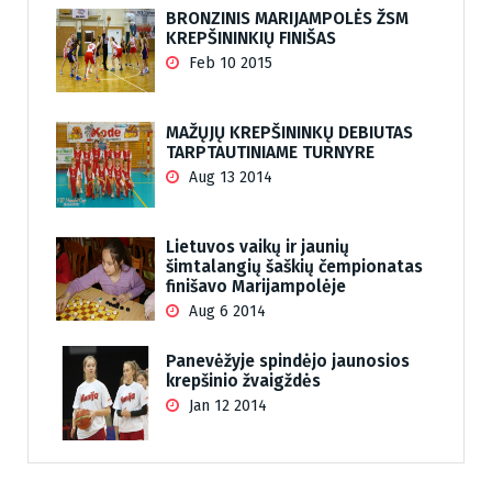
BRONZINIS MARIJAMPOLĖS ŽSM
KREPŠININKIŲ FINIŠAS
Feb 10 2015
MAŽŲJŲ KREPŠININKŲ DEBIUTAS
TARPTAUTINIAME TURNYRE
Aug 13 2014
Lietuvos vaikų ir jaunių
šimtalangių šaškių čempionatas
finišavo Marijampolėje
Aug 6 2014
Panevėžyje spindėjo jaunosios
krepšinio žvaigždės
Jan 12 2014