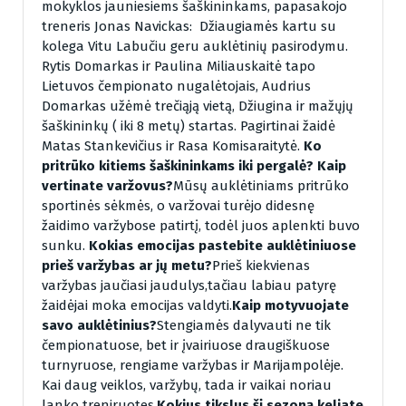
mokyklos jauniesiems šaškininkams, papasakojo
treneris Jonas Navickas: Džiaugiamės kartu su
kolega Vitu Labučiu geru auklėtinių pasirodymu.
Rytis Domarkas ir Paulina Miliauskaitė tapo
Lietuvos čempionato nugalėtojais, Audrius
Domarkas užėmė trečiąją vietą, Džiugina ir mažųjų
šaškininkų ( iki 8 metų) startas. Pagirtinai žaidė
Matas Stankevičius ir Rasa Komisaraitytė.
Ko
pritrūko kitiems šaškininkams iki pergalė? Kaip
vertinate varžovus?
Mūsų auklėtiniams pritrūko
sportinės sėkmės, o varžovai turėjo didesnę
žaidimo varžybose patirtį, todėl juos aplenkti buvo
sunku.
Kokias emocijas pastebite auklėtiniuose
prieš varžybas ar jų metu?
Prieš kiekvienas
varžybas jaučiasi jaudulys,tačiau labiau patyrę
žaidėjai moka emocijas valdyti.
Kaip motyvuojate
savo auklėtinius?
Stengiamės dalyvauti ne tik
čempionatuose, bet ir įvairiuose draugiškuose
turnyruose, rengiame varžybas ir Marijampolėje.
Kai daug veiklos, varžybų, tada ir vaikai noriau
lanko treniruotes.
Kokius tikslus šį sezoną keliate