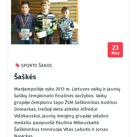
23
May
SPORTO ŠAKOS
Šaškės
Marijampolėje vyko 2013 m. Lietuvos vaikų ir jaunių
šaškių čempionato finalinės varžybos. Vaikų
grupėje čempionu tapo ŽSM šaškininkas Audrius
Domarkas, trečioji vieta atiteko Alfredui
Vidzikauskui, jaunių merginų grupėje sidabro
medaliu pasipuošė Paulina Miliauskaitė.
Šaškininkus treniruoja Vitas Labutis ir Jonas
Navickas.