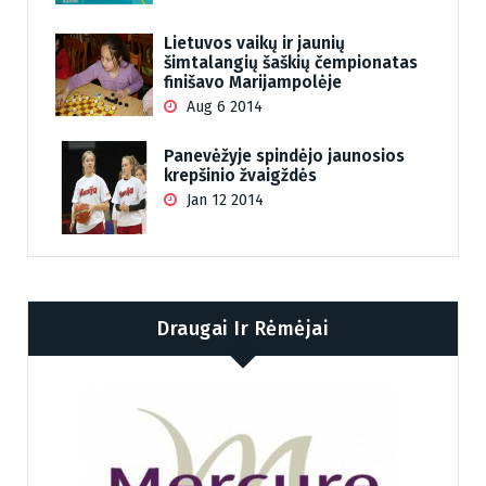
Lietuvos vaikų ir jaunių
šimtalangių šaškių čempionatas
finišavo Marijampolėje
Aug 6 2014
Panevėžyje spindėjo jaunosios
krepšinio žvaigždės
Jan 12 2014
Draugai Ir Rėmėjai