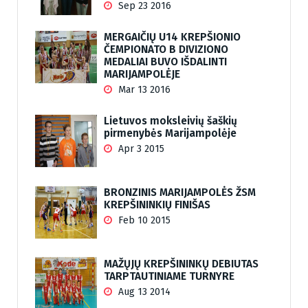
Sep 23 2016
MERGAIČIŲ U14 KREPŠIONIO
ČEMPIONATO B DIVIZIONO
MEDALIAI BUVO IŠDALINTI
MARIJAMPOLĖJE
Mar 13 2016
Lietuvos moksleivių šaškių
pirmenybės Marijampolėje
Apr 3 2015
BRONZINIS MARIJAMPOLĖS ŽSM
KREPŠININKIŲ FINIŠAS
Feb 10 2015
MAŽŲJŲ KREPŠININKŲ DEBIUTAS
TARPTAUTINIAME TURNYRE
Aug 13 2014