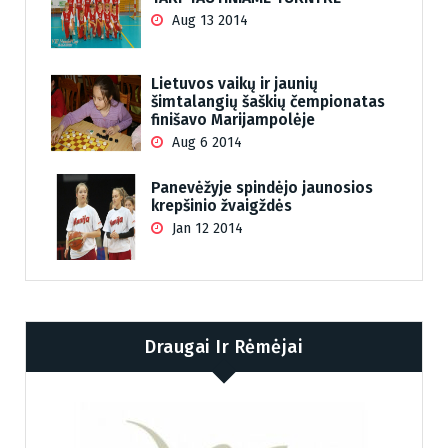
Aug 13 2014
Lietuvos vaikų ir jaunių
šimtalangių šaškių čempionatas
finišavo Marijampolėje
Aug 6 2014
Panevėžyje spindėjo jaunosios
krepšinio žvaigždės
Jan 12 2014
Draugai Ir Rėmėjai