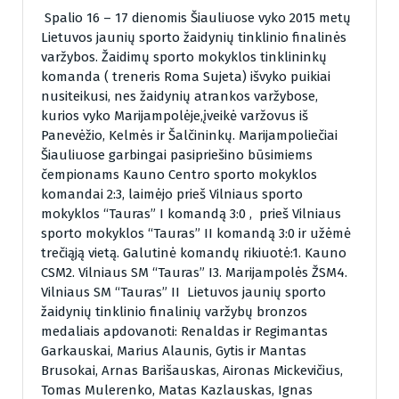
Spalio 16 – 17 dienomis Šiauliuose vyko 2015 metų
Lietuvos jaunių sporto žaidynių tinklinio finalinės
varžybos. Žaidimų sporto mokyklos tinklininkų
komanda ( treneris Roma Sujeta) išvyko puikiai
nusiteikusi, nes žaidynių atrankos varžybose,
kurios vyko Marijampolėje,įveikė varžovus iš
Panevėžio, Kelmės ir Šalčininkų. Marijampoliečiai
Šiauliuose garbingai pasipriešino būsimiems
čempionams Kauno Centro sporto mokyklos
komandai 2:3, laimėjo prieš Vilniaus sporto
mokyklos “Tauras” I komandą 3:0 , prieš Vilniaus
sporto mokyklos “Tauras” II komandą 3:0 ir užėmė
trečiąją vietą. Galutinė komandų rikiuotė:1. Kauno
CSM2. Vilniaus SM “Tauras” I3. Marijampolės ŽSM4.
Vilniaus SM “Tauras” II Lietuvos jaunių sporto
žaidynių tinklinio finalinių varžybų bronzos
medaliais apdovanoti: Renaldas ir Regimantas
Garkauskai, Marius Alaunis, Gytis ir Mantas
Brusokai, Arnas Barišauskas, Aironas Mickevičius,
Tomas Mulerenko, Matas Kazlauskas, Ignas