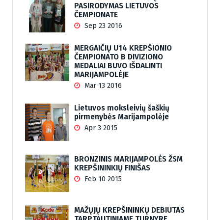
PASIRODYMAS LIETUVOS
ČEMPIONATE
Sep 23 2016
MERGAIČIŲ U14 KREPŠIONIO
ČEMPIONATO B DIVIZIONO
MEDALIAI BUVO IŠDALINTI
MARIJAMPOLĖJE
Mar 13 2016
Lietuvos moksleivių šaškių
pirmenybės Marijampolėje
Apr 3 2015
BRONZINIS MARIJAMPOLĖS ŽSM
KREPŠININKIŲ FINIŠAS
Feb 10 2015
MAŽŲJŲ KREPŠININKŲ DEBIUTAS
TARPTAUTINIAME TURNYRE