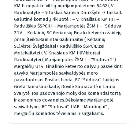
KM II nepaliko vilčių marijampolietėms 84:32 ( V.
Raulinaitytė – 9 taškai, Vanesa Daukšytė -7 taškai).
Galutinė komadų rikiuotė:I – V. Knašiaus KM IIII –
Radviliškio ŠSPCIII – Marijampolės ŽSM I – “Sūduva
2″IV – Kėdainių SC Geriausių Finalo ketverto žaidėjų
prizai įteikti:Ramintai Gailiūnaitei ( Kėdainių
SC)Aistei Švėgždaitei ( Radviliškio ŠSPC)Elzei
Motekaitytei ( V. Knašiaus KM II0Viktorijai
Raulinaitytei ( Marijampolės ŽSM I – “Sūduva 2”)
Mergaičių U14 Finalinio ketverto dalyvių pasveikinti
atvyko Marijampolės savivaldybės mero
pavaduotojas Povilas Isoda, BC “Sūduva” žaidėjos
Greta Tamašauskaitė, Dovilė Saurazaitė ir Laura
Svarytė. Jos padovanojo mokyklos komandai tortą
ir asmenines dovanėles.Dėkojame Marijampolė
savivaldybei, BC “Sūduvai”, UAB ” Mantingai” ,
mergaičių komados tėveliams ir sirgaliams.