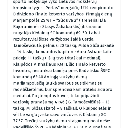
sporto mokykloje vyko Lietuvos moksleivių
krepšinio lygos “Perlas” mergaičių U14 čempionato
B diviziono Finalo ketverto varžybos. Pirmąją dieną
Marijampolės ŽSM I – “Sūduva 2” ( treneriai Ela
Bajorūnienė ir Stasys Žaliabarštis) įtikinamai
nugalėjo Kėdainių SC komandą 69 :50. Labai
rezultatyviai šiose varžybose žaidė Gerda
Tamoševičiūtė, pelniusi 20 taškų, Milda Sližauskaitė
– 14 taškų, komandos kapitonė Aura Astrauskaitė
pridėjo 11 taškų ( iš jų trys tritaškiai metimai).
Klaipėdos V. Knašiaus KM II, šio Finalo ketverto
favoritės, nesunkiai laimėjo prieš Radviliškio ŠSPC
komandą 63:40.Antrąją varžybų dieną
marijampoliečių laukė svarbus susitikimas su
radviliškietėmis, kur sprendėsi kam atiteks sidabro
medaliai. Po įtemptos kovos, teko pripažinti
varžovių pranašumą 41:46 ( G. Tamoševičiūtė – 13
taškų, M. Sližauskaitė – 8 taškai). O klaipėdietės ir
vėl be vargo įveikė savo varžoves iš Kėdainių SC
77:57. Trečioji varžybų diena staigmenų neatnešė:
Radviliškio ŠSPC – Kėdainių SC 70:38, o V. Knašiaus