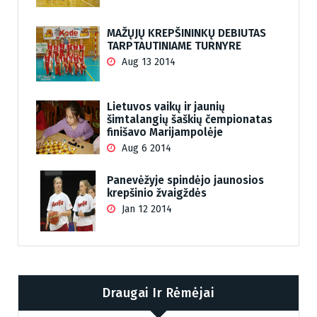
MAŽŲJŲ KREPŠININKŲ DEBIUTAS
TARPTAUTINIAME TURNYRE
Aug 13 2014
Lietuvos vaikų ir jaunių
šimtalangių šaškių čempionatas
finišavo Marijampolėje
Aug 6 2014
Panevėžyje spindėjo jaunosios
krepšinio žvaigždės
Jan 12 2014
Draugai Ir Rėmėjai